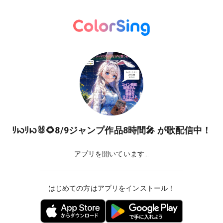
ﾘꩢﾘꩢ🐰🌻8/9ジャンプ作品8時間🎤
が歌配信中！
アプリを開いています...
はじめての方はアプリをインストール！