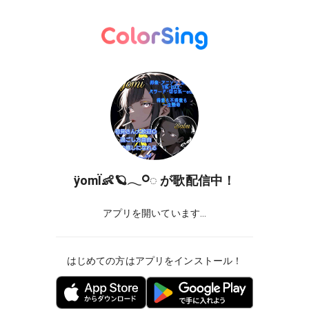
ÿomÏ👶🪐‪𓂃𓋪◌
が歌配信中！
アプリを開いています...
はじめての方はアプリをインストール！