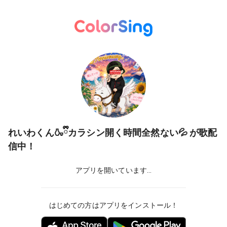
れいわくん🍶ྀིカラシン開く時間全然ない💦
が歌配
信中！
アプリを開いています...
はじめての方はアプリをインストール！