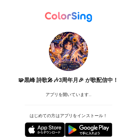
🧩黒峰 詩歌🎤🎶3周年月🎉
が歌配信中！
アプリを開いています...
はじめての方はアプリをインストール！