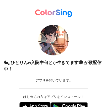
🐇⸒⸒ひとりんฅ入院中何とか生きてます😅
が歌配信
中！
アプリを開いています...
はじめての方はアプリをインストール！